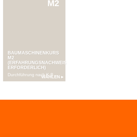
M2
BAUMASCHINENKURS
M2
(ERFAHRUNGSNACHWEIS
ERFORDERLICH)
Durchführung nach K-BMF Standard. Dieser 2 Tageskurs vermittelt die Grundlagen zu Baumaschinen der Kategorie M2, also für Rad- und Raupenbagger.
WÄHLEN ▸