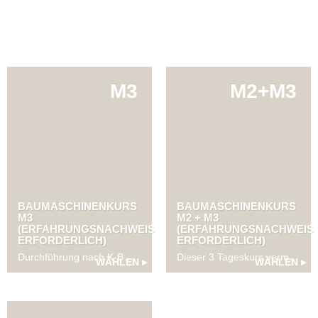
M3
M2+M3
BAUMASCHINENKURS
BAUMASCHINENKURS
M3
M2 + M3
(ERFAHRUNGSNACHWEIS
(ERFAHRUNGSNACHWEIS
ERFORDERLICH)
ERFORDERLICH)
Durchführung nach K-BMF Standard. Dieser 2 Tageskurs vermittelt die Grundlagen zu Baumaschinen der Kategorie M3, also für Rad- und Raupenlader.
Dieser 3 Tageskurs vermittelt die Grundlagen zu Baumaschinen der Kategorie M2 und M3, also für Rad- und Raupenbagger sowie Rad- und Raupenlader.
WÄHLEN ▸
WÄHLEN ▸