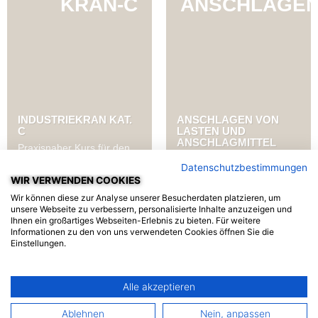
KRAN-C
ANSCHLAGE
INDUSTRIEKRAN KAT.
ANSCHLAGEN VON
C
LASTEN UND
ANSCHLAGMITTEL
Praxisnaher Kurs für den sicheren Einsatz von Industriekran C – vom Bedienen bis zum fachgerechten Anschlagen von Lasten.
Die Ausbildung wird von der Suva empfohlen. Verantwortlich für die Auswahl und Ausbildung ist der Arbeitgeber.
Datenschutzbestimmungen
WÄHLEN ▸
WÄHLEN ▸
WIR VERWENDEN COOKIES
Wir können diese zur Analyse unserer Besucherdaten platzieren, um
unsere Webseite zu verbessern, personalisierte Inhalte anzuzeigen und
Ihnen ein großartiges Webseiten-Erlebnis zu bieten. Für weitere
DRIVING GRAUBÜNDEN
Informationen zu den von uns verwendeten Cookies öffnen Sie die
Industrie Ost 2
Einstellungen.
7408 Cazis
Alle akzeptieren
Impressum
Datenschutz
Ablehnen
Nein, anpassen