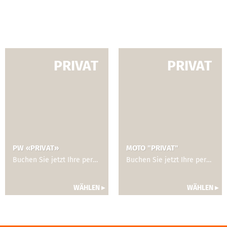
PRIVAT
PRIVAT
PW «PRIVAT»
MOTO "PRIVAT"
Buchen Sie jetzt Ihre persönliche und individuelle Schulung auf Ihr Fahrzeug und Sie abgestimmt.
Buchen Sie jetzt Ihre persönliche und individuelle Schulung auf Ihr Motorrad und Sie abgestimmt.
WÄHLEN ▸
WÄHLEN ▸