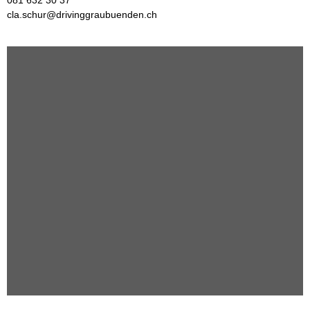
081 632 30 37
cla.schur@drivinggraubuenden.ch