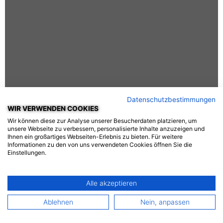
Datenschutzbestimmungen
WIR VERWENDEN COOKIES
KAI LUDWIG
Wir können diese zur Analyse unserer Besucherdaten platzieren, um
unsere Webseite zu verbessern, personalisierte Inhalte anzuzeigen und
Ihnen ein großartiges Webseiten-Erlebnis zu bieten. Für weitere
Instruktor Moto
Informationen zu den von uns verwendeten Cookies öffnen Sie die
Einstellungen.
Alle akzeptieren
Ablehnen
Nein, anpassen
WIR FREUEN UNS AUF SIE!